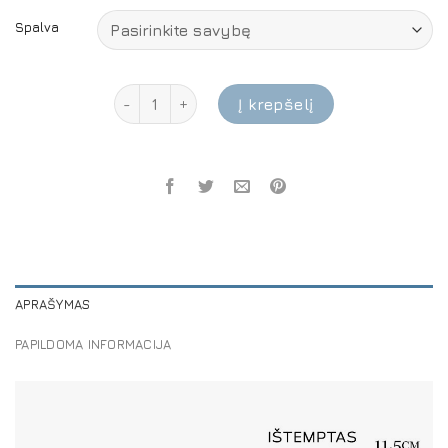
Spalva
produkto kiekis: Sulankstomas dviejų dydžių pu
Į krepšelį
APRAŠYMAS
PAPILDOMA INFORMACIJA