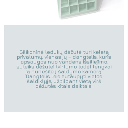
Silikoninė ledukų dėžutė turi keletą
privalumų, vienas jų – dangtelis, kuris
apsaugos nuo vandens išsiliejimo,
suteiks dėžutei tvirtumo todėl lengvai
ją nunešite į šaldymo kamerą.
Dangtelis leis sutaupyti vietos
šaldiklyje, užpildant vietą virš
dėžutės kitais daiktais.