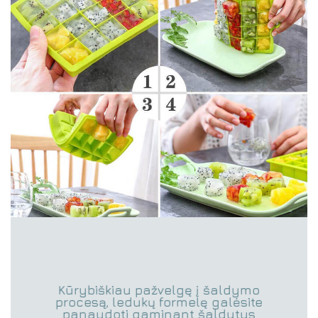
Kūrybiškiau pažvelgę į šaldymo
procesą, ledukų formelę galėsite
panaudoti gaminant šaldytus