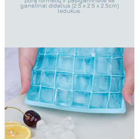
porą formelių ir pasigaminsite 48
ganėtinai didelius (2.5 x 2.5 x 2.5cm)
ledukus.