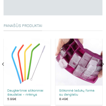
PANAŠŪS PRODUKTAI
Daugkartiniai silikoniniai
Silikoninė ledukų forma
šiaudeliai – rinkinys
su dangteliu
5.99
€
8.49
€