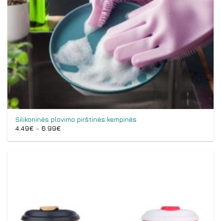
Silikoninės plovimo pirštinės kempinės
4.49
€
–
6.99
€