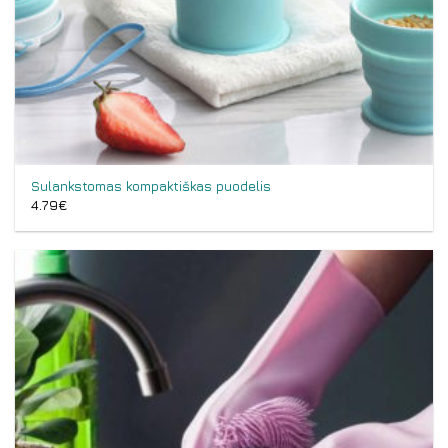
Sulankstomas kompaktiškas puodelis
4.79
€