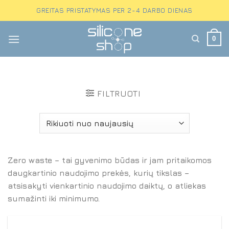
Skip
GREITAS PRISTATYMAS PER 2-4 DARBO DIENAS
to
content
0
FILTRUOTI
Zero waste – tai gyvenimo būdas ir jam pritaikomos
daugkartinio naudojimo prekės, kurių tikslas –
atsisakyti vienkartinio naudojimo daiktų, o atliekas
sumažinti iki minimumo.