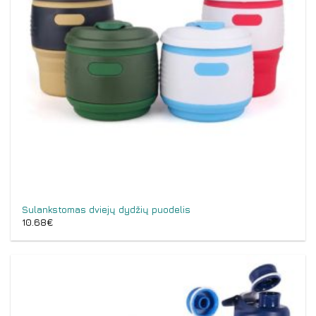
Sulankstomas dviejų dydžių puodelis
10.68
€