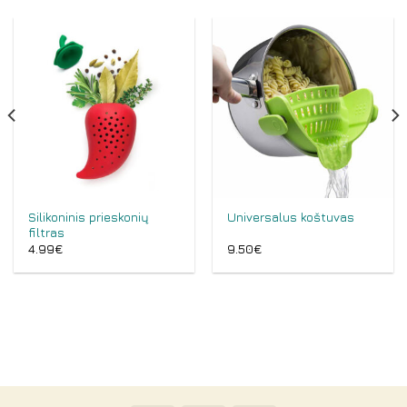
Silikoninis prieskonių
Universalus koštuvas
filtras
4.99
€
9.50
€