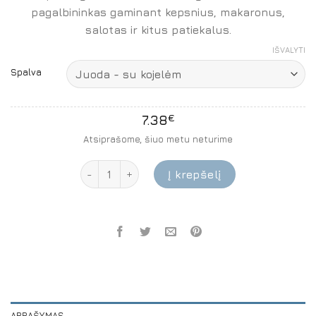
pagalbininkas gaminant kepsnius, makaronus,
salotas ir kitus patiekalus.
IŠVALYTI
Spalva
7.38
€
Atsiprašome, šiuo metu neturime
produkto kiekis: Silikoninės virtuvės žnyplės
Į krepšelį
APRAŠYMAS