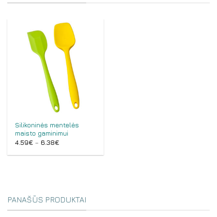
Silikoninės mentelės
maisto gaminimui
4.59
€
–
6.38
€
PANAŠŪS PRODUKTAI