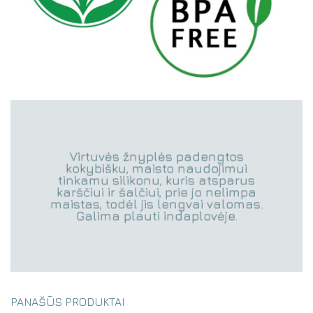
Virtuvės žnyplės padengtos
kokybišku, maisto naudojimui
tinkamu silikonu, kuris atsparus
karščiui ir šalčiui, prie jo nelimpa
maistas, todėl jis lengvai valomas.
Galima plauti indaplovėje.
PANAŠŪS PRODUKTAI