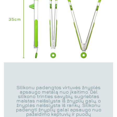
Silikonu padengtos virtuvės žnyplės
apsaugo metalą nuo įkaitimo. Dėl
silikono trinties savybių, sugriebtas
maistas neišslysta iš žnyplių galų, o
žnyplės neišslysta iš rankų. Silikonu
padengti žnyplių galai apsaugo nuo
pažeidimo keptuvių ir puodų