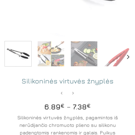
Silikoninės virtuvės žnyplės
6.89
€
–
7.38
€
Silikoninės virtuvės žnyplės, pagamintos iš
nerūdijančio chromuoto plieno su silikonu
padengtomis rankenomis ir galais. Puikus